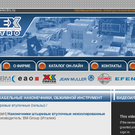
electro.ru
промышленные электротехническ
О ФИРМЕ
КАТАЛОГ ОН-ЛАЙН
КОНТАКТЫ
КАБЕЛЬНЫЕ НАКОНЕЧНИКИ, ОБЖИМНОЙ ИНСТРУМЕНТ
ВИДЕОИЛ
ревые втулочные (гильзы)
/
ШвН]
Наконечники штыревые втулочные неизолированные
изводитель: BM Group (Италия)