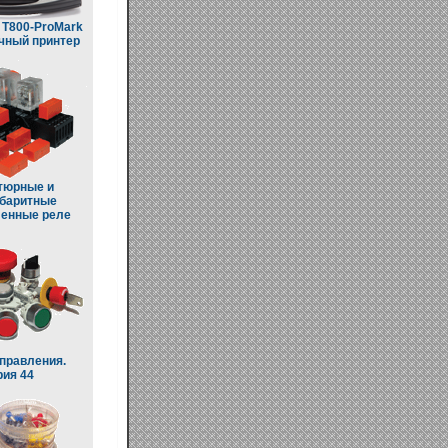
T800-ProMark
чный принтер
тюрные и
баритные
енные реле
правления.
ия 44