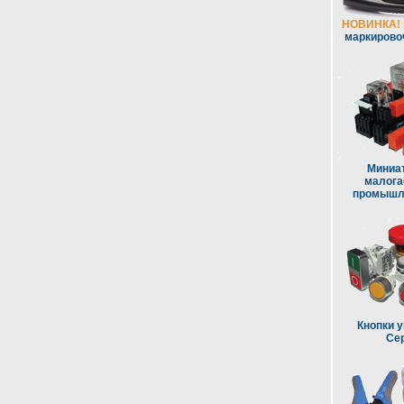
НОВИНКА!
маркирово
Миниа
малога
промышл
Кнопки у
Сер