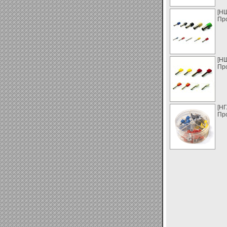
[Н
Про
[Н
Про
[НГ
Про