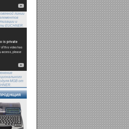
овочной линии
 элементов
тизации и
сти EUCHNER.
енение
ционального
одуля MGB от
HNER.
ПРОДУКЦИЯ