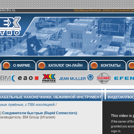
electro.ru
промышленные электротехническ
О ФИРМЕ
КАТАЛОГ ОН-ЛАЙН
КОНТАКТЫ
КАБЕЛЬНЫЕ НАКОНЕЧНИКИ, ОБЖИМНОЙ ИНСТРУМЕНТ
ВИДЕОИЛЛЮС
дные лужёные, с ПВХ-изоляцией
/
]
Соединители быстрые (Rapid Connectors)
изводитель: BM Group (Италия)