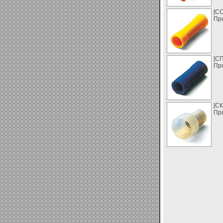
[С
Про
[С
Про
[С
Про