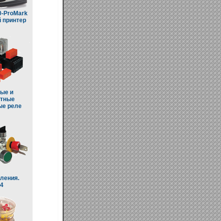
0-ProMark
 принтер
ые и
итные
е реле
ления.
4