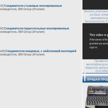
СИ]
Соединители стыковые изолированные
изводитель: BM Group (Италия)
Модель упаковоч
на базе эле
автоматиза
безопасности 
ПИ]
Соединители параллельные изолированные
изводитель: BM Group (Италия)
КнИ]
Соединители концевые, с нейлоновой изоляцией
изводитель: BM Group (Италия)
Примене
многофункцио
дверного модул
EUCHNE
ЛУЧШАЯ ПРО