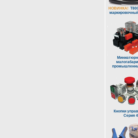
НОВИНКА!
T80
маркировочный
Миниатюрн
малогабар
промышленны
Кнопки управ
Серия 4