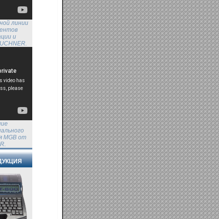
ной линии
ментов
ции и
EUCHNER.
ние
нального
я MGB от
R.
ДУКЦИЯ