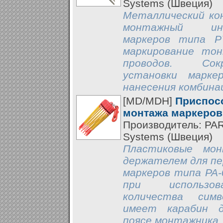
Systems (Швеция)
Металлический кон
монтажный ин
маркеров типа P
маркирование тон
проводов. Со
установки марке
нанесения комбина
[MD/MDH]
Приспос
монтажа маркеров
Производитель: PA
Systems (Швеция)
Пластиковые мо
держателем для пе
маркеров типа PA-
при использов
количества симв
имеет карабин д
поясе монтажника.