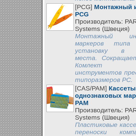
[PCG]
Монтажный и
PCG
Производитель: PA
Systems (Швеция)
Монтажный ин
маркеров типа
установку в т
места. Сокращае
Комлект
инструментов пред
типоразмеров PC.
[CAS/PAM]
Кассеты
однознаковых мар
PAM
Производитель: PA
Systems (Швеция)
Пластиковые кассе
переноски комп