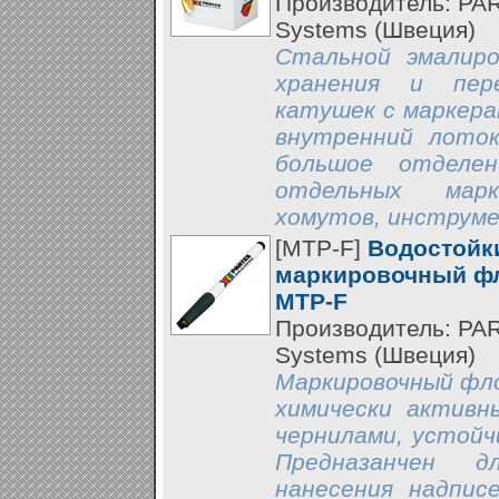
Производитель: PA
Systems (Швеция)
Стальной эмалиро
хранения и пер
катушек с маркер
внутренний лото
большое отделен
отдельных марк
хомутов, инструм
[MTP-F]
Водостойк
маркировочный фл
MTP-F
Производитель: PA
Systems (Швеция)
Маркировочный фл
химически активн
чернилами, устойч
Предназанчен д
нанесения надпис