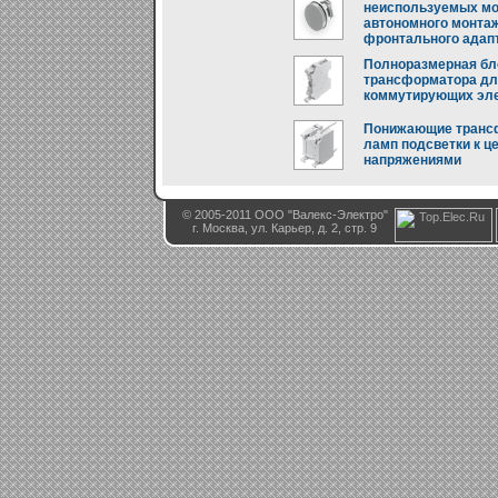
неиспользуемых мо
автономного монта
фронтального адап
Полноразмерная бло
трансформатора для
коммутирующих эл
Понижающие транс
ламп подсветки к ц
напряжениями
© 2005-2011 ООО "Валекс-Электро"
г. Москва, ул. Карьер, д. 2, стр. 9