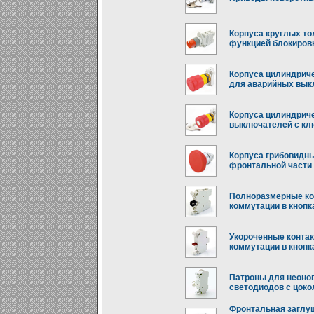
Корпуса круглых то
функцией блокировк
Корпуса цилиндриче
для аварийных вык
Корпуса цилиндрич
выключателей с кл
Корпуса грибовидны
фронтальной части
Полноразмерные ко
коммутации в кнопк
Укороченные контак
коммутации в кнопк
Патроны для неонов
светодиодов с цок
Фронтальная заглу