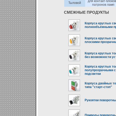
для контакт-блоков
Тыловой
патронов ламп
СМЕЖНЫЕ ПРОДУКТЫ
Корпуса круглых св
полнообъёмными п
Корпуса круглых св
плоскими прозрачн
Корпуса круглых то
без возможности ус
Корпуса круглых то
полупрозрачными с
подсветки
Корпуса двойных т
типа "старт-стоп"
Рукоятки поворотн
Приводы поворотны